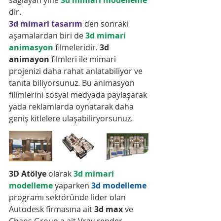
dir.
3d mimari tasarım
 den sonraki 
aşamalardan biri de 
3d mimari 
animasyon
 filmeleridir. 
3d 
animayon
 filmleri ile mimari 
projenizi daha rahat anlatabiliyor ve 
tanıta biliyorsunuz. Bu animasyon 
filimlerini sosyal medyada paylaşarak 
yada reklamlarda oynatarak daha 
geniş kitlelere ulaşabiliryorsunuz. 
3D Atölye 
olarak 
3d mimari 
modelleme
 yaparken 
3d modelleme
programı sektöründe lider olan 
Autodesk firmasına ait 
3d max
 ve 
Chaos Group a ait Vray render 