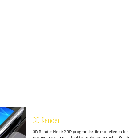
3D Render
3D Render Nedir ? 3D programları ile modellenen bir
nesnenin resim olarak çıktısını almamızı sağlar. Render